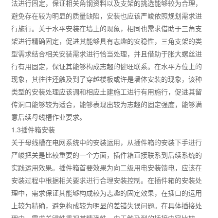
法进行固定，保证相关角钢资料以及支架的挑选能够较为合理，
避免存在较为明显的质量缺陷，安装也应该严峻依照规划需求进
行施行。关于水平安装在墙上的现象，相同也需求借助于三角支
架进行精确固定，促进其能够具有志趣的安稳性，三角支架的类
型需求结合相关安装需求进行恰当处理，并且借助于胀大螺丝进
行有用固定，保证其能够构成志趣的健旺联系。在水平方位上的
现象，其往往还触及到了穿越楼板或许是墙体安装的现象，该种
类型的安装处理应该调和相应土建施工进行有用施行，促进其留
传洞口能够较为适合，能够表现出较为志趣的固定强度，能够满
意后续母线槽作业要求。
1.3插件箱安装
关于母线槽在电网系统中的安装运用，从插件箱的安装下手进行
严峻把关是比较重要的一个方面，插件箱直接联系到后续系统的
实践运用效果。插件箱首要效果为向二级用电安装馈电，应该在
安装过程中根据相关要求进行合理安装控制。在插件箱的安装处
理中，需求保证其能够构成较为志趣的固定效果，在插口的运用
上较为精确，避免构成较为明显的差错失误问题。在具体插接处