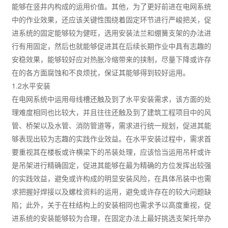
能够在竖井内构成的运用价值。其他，为了更好前进在电网系统
中的作业效果，还应该关键性围绕着固定环节进行严峻把关，促
进系统的固定能够较为健旺，选用安装法兰和绷簧支架的办法进
行有用固定，然后也就能够促进其在后续长期作业中具有志趣的
安稳效果，能够较好应对热胀冷缩带来的挟制，尽量下降或许存
在的各方面腐蚀和不良烦扰，保证其能够得到较好运用。
1.2水平安装
在电网系统中运用母线槽还触及到了水平安装需求，该方面的处
理难度相同也比较大，并且往往还触及到了建筑工程项目中的风
管、桥架以及水管、消防管道等，需求进行统一规划，促进其能
够表现出较为志趣的实践作业效益。在水平安装过程中，需求首
要重视其在楼板或许横梁下的吊装处理，应该恰当运用吊杆或许
是吊架进行精确固定，促进其能够在最为精确的方位发挥出较强
的实践效益，避免或许构成的明显安装风险，在具体吊装中也需
求把握好焊接以及螺栓资料的运用，避免或许存在的较大问题缺
陷；此外，关于在柱结构上的安装相同也需求予以高度重视，促
进系统的安装能够较为合理，在固定办法上最好挑选支架托举办