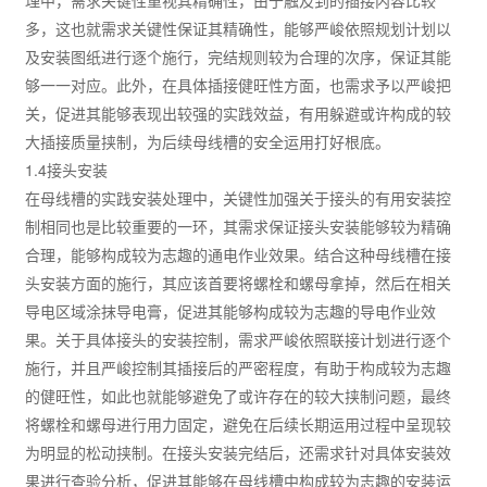
理中，需求关键性重视其精确性，由于触及到的插接内容比较
多，这也就需求关键性保证其精确性，能够严峻依照规划计划以
及安装图纸进行逐个施行，完结规则较为合理的次序，保证其能
够一一对应。此外，在具体插接健旺性方面，也需求予以严峻把
关，促进其能够表现出较强的实践效益，有用躲避或许构成的较
大插接质量挟制，为后续母线槽的安全运用打好根底。
1.4接头安装
在母线槽的实践安装处理中，关键性加强关于接头的有用安装控
制相同也是比较重要的一环，其需求保证接头安装能够较为精确
合理，能够构成较为志趣的通电作业效果。结合这种母线槽在接
头安装方面的施行，其应该首要将螺栓和螺母拿掉，然后在相关
导电区域涂抹导电膏，促进其能够构成较为志趣的导电作业效
果。关于具体接头的安装控制，需求严峻依照联接计划进行逐个
施行，并且严峻控制其插接后的严密程度，有助于构成较为志趣
的健旺性，如此也就能够避免了或许存在的较大挟制问题，最终
将螺栓和螺母进行用力固定，避免在后续长期运用过程中呈现较
为明显的松动挟制。在接头安装完结后，还需求针对具体安装效
果进行查验分析，促进其能够在母线槽中构成较为志趣的安装运