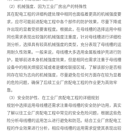
（2）机械强度、因为工业厂房出产的特殊性
其在配电工程的详细构建处理中相同也面临着更高的机械强度要
求，应尽可能前进配电工程中各个部件的防护效果，尽量下降或
许出现的显着受损要害程度。根据此，在母线槽的选择运用中相
同也需求表现出较强的机械强度注重度，针对母线槽进行详细检
测分析，选择具有较高机械强度的类型，充分表现了母线槽的运
用耐久性效果。一般来说，母线槽大多选用金属板维护壳进行防
护，能够前进本身机械强度效果，但是相同也需求注重于母线槽
设备中的相关焊接区域或者是螺栓联接区域，了解该部分是否相
同存在较为志向的机械强度，尽量避免在任何方面存在较为显着
的危险问题，确保了后续工业厂房配电工程的作业更为高效牢
靠。
（3）安全防护性、在工业厂房配电工程的详细规划
规划中选择运用母线槽还需求注重母线槽的安全防护功用，真实
了解以往工业厂房配电工程中常见的安全危险问题，根据这些危
险分析母线槽的运用怎么进行避免和防范。结合工业厂房配电工
程的作业效果进行分析，相应母线槽的运用需求促使其表现出较