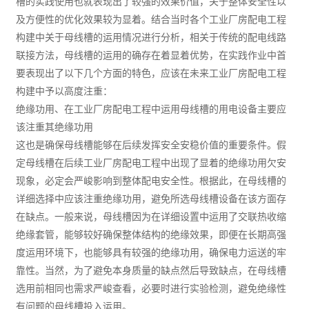
槽的实践使用也就表现出了较强的效果价值，关于整体安全性以
及方便性的优化效果较为显着。结合当时各个工业厂房配电工程
构建中关于母线槽的运用情况进行分析，相关于传统的配电线路
联接方法，母线槽的运用的确存在着显着优势，在实践作业中首
要表现出了以下几个方面的特色，应该在未来工业厂房配电工程
构建中予以高度注重：
绝缘功用、在工业厂房配电工程中运用母线槽的用电设备主要应
该注重其绝缘功用
这也是确保母线槽能够在后续发挥安全安稳价值的重要条件。假
定母线槽在后续工业厂房配电工程中出现了显着的绝缘功用欠安
现象，必定会严峻影响到整体配电安全性。根据此，在母线槽的
详细选择中应该注重绝缘功用，避免所选母线槽设备在该方面存
在缺点。一般来说，母线槽因为在详细设置中运用了交联热收缩
绝缘套管，能够较好确保整体结构的绝缘效果，即便在长期高强
度运用环境下，也能够具有较强的绝缘功用，确保电力运送的牢
靠性。当然，为了避免本身质量的缺点然后导致缺点，在母线槽
选用前相同也需求严峻查看，必要时进行实验检测，避免绝缘性
有问题的母线槽投入运用。