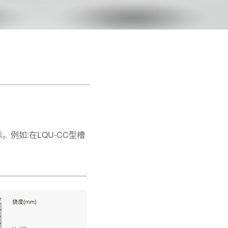
示。例如
:
在
LQU-CC
型槽
。