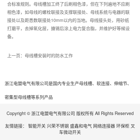
合标准规则。母线槽加工终了后刷相色漆，但在下列遍地不应刷
相色漆，如母线的螺栓联接及支撑联接处、母线系统与电器的联
接处以及距悉数联接处10mm以内的当地。母线接头处，用砂纸
打磨平，去掉氧化层，搪锡后涂上电力复合脂，并维护好等候设
备。
上一页：
母线槽安装时的防水工作
浙江电盟电气有限公司是国内专业生产
母线槽
、
软连接
、
伸缩节
、
密集型母线槽
等系列产品
Copyright © 浙江电盟电气有限公司 版权所有 All Rights Reserved
友情链接：
智能开关
兴荣不锈钢
盛鑫和电气
网络连接器
环保柜
叉
车微动开关