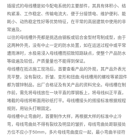
插接式的母线槽是如今配电系统的主要部件，其具有体积小、结
构紧凑、工作稳定、传输电流大、便于分接馈电、维护便利、能
耗小、动热稳定性好等优势特征，在平常的高层建筑中使用的非
常遍及。
以往的母线槽外壳都是挑选由钢板或铝合金型材弯制成型，由于
这两种外壳，没有中止一定的防水处置，如在运送过程中或平常
遭雨淋时，水极易浸入母线槽而招致短路缺点，使整个产品防水
等级遍及较低，产质量量也不能得到保证。
母线槽在抵达施工现场后，首要查看产品的外观，其产品外表光
亮平整，没有裂纹，折皱、变形和扭曲;母线槽用的螺栓等紧固件
都为镀锌制品，出厂合格证及有关产品的资料完全。母线槽在制
作前，需先将母线放在一块平直的厚钢板上，将母线纠正平直，
堵截的母线将断面用砂纸打平。母线槽接头的搭接标准根据规程
规则，用钻头打眼固定。
母线槽中止弯曲时，首要制作大样，再根据大样的标准中止冷
弯，母线弯曲处不得有裂纹及明显的皱折，母线弯曲处距联接处
方位不应小于50mm，多片母线弯曲度应一起，最小弯曲半径符